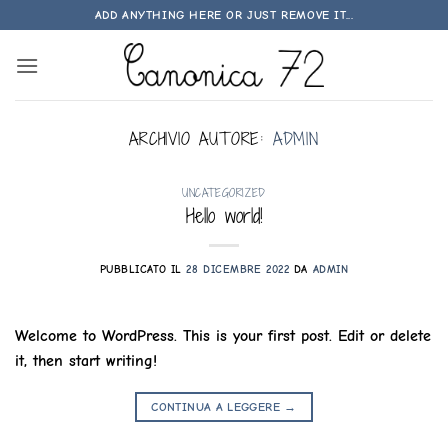
Salta
ADD ANYTHING HERE OR JUST REMOVE IT...
ai
contenuti
ARCHIVIO AUTORE:
ADMIN
UNCATEGORIZED
Hello world!
PUBBLICATO IL
28 DICEMBRE 2022
DA
ADMIN
Welcome to WordPress. This is your first post. Edit or delete
it, then start writing!
CONTINUA A LEGGERE
→